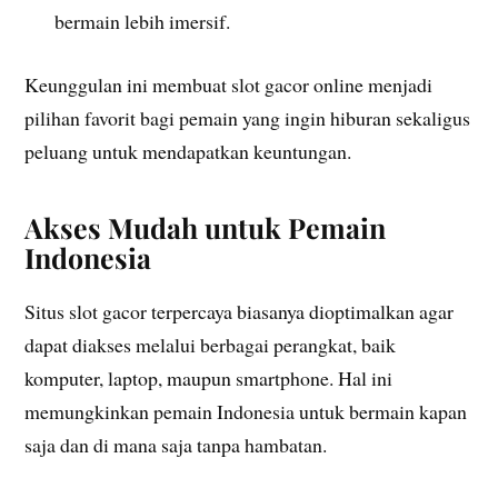
bermain lebih imersif.
Keunggulan ini membuat slot gacor online menjadi
pilihan favorit bagi pemain yang ingin hiburan sekaligus
peluang untuk mendapatkan keuntungan.
Akses Mudah untuk Pemain
Indonesia
Situs slot gacor terpercaya biasanya dioptimalkan agar
dapat diakses melalui berbagai perangkat, baik
komputer, laptop, maupun smartphone. Hal ini
memungkinkan pemain Indonesia untuk bermain kapan
saja dan di mana saja tanpa hambatan.