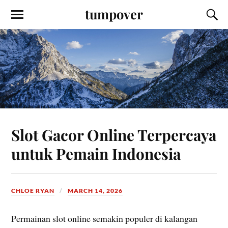
tumpover
Slot Gacor Online Terpercaya
untuk Pemain Indonesia
CHLOE RYAN
MARCH 14, 2026
Permainan slot online semakin populer di kalangan