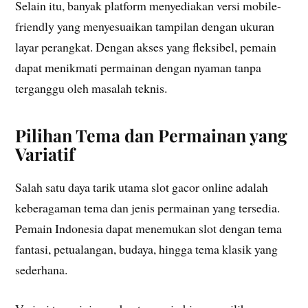
Selain itu, banyak platform menyediakan versi mobile-
friendly yang menyesuaikan tampilan dengan ukuran
layar perangkat. Dengan akses yang fleksibel, pemain
dapat menikmati permainan dengan nyaman tanpa
terganggu oleh masalah teknis.
Pilihan Tema dan Permainan yang
Variatif
Salah satu daya tarik utama slot gacor online adalah
keberagaman tema dan jenis permainan yang tersedia.
Pemain Indonesia dapat menemukan slot dengan tema
fantasi, petualangan, budaya, hingga tema klasik yang
sederhana.