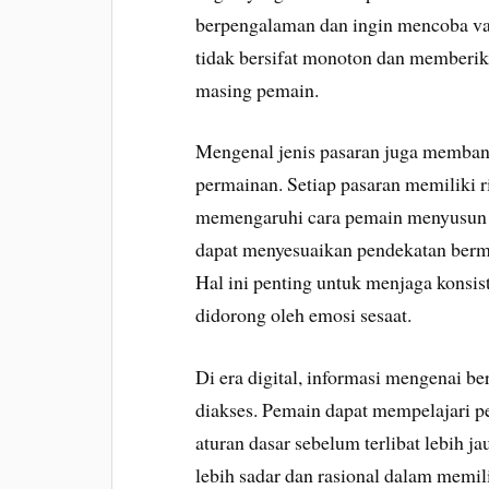
berpengalaman dan ingin mencoba va
tidak bersifat monoton dan memberika
masing pemain.
Mengenal jenis pasaran juga memba
permainan. Setiap pasaran memiliki r
memengaruhi cara pemain menyusun 
dapat menyesuaikan pendekatan berma
Hal ini penting untuk menjaga konsi
didorong oleh emosi sesaat.
Di era digital, informasi mengenai be
diakses. Pemain dapat mempelajari 
aturan dasar sebelum terlibat lebih 
lebih sadar dan rasional dalam memil