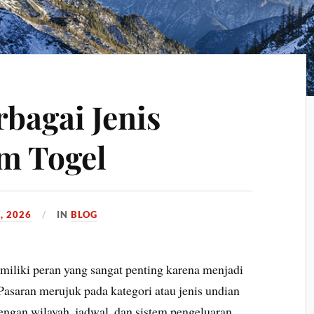
bagai Jenis
m Togel
, 2026
IN
BLOG
emiliki peran yang sangat penting karena menjadi
 Pasaran merujuk pada kategori atau jenis undian
engan wilayah, jadwal, dan sistem pengeluaran