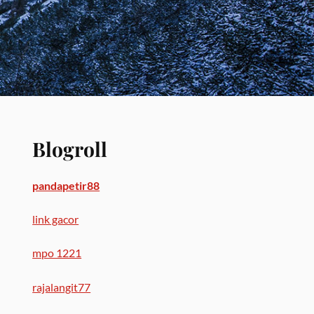
Blogroll
pandapetir88
link gacor
mpo 1221
rajalangit77