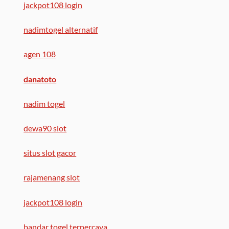
jackpot108 login
nadimtogel alternatif
agen 108
danatoto
nadim togel
dewa90 slot
situs slot gacor
rajamenang slot
jackpot108 login
bandar togel terpercaya