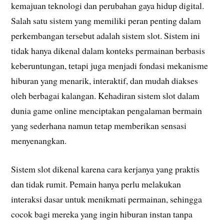
kemajuan teknologi dan perubahan gaya hidup digital.
Salah satu sistem yang memiliki peran penting dalam
perkembangan tersebut adalah sistem slot. Sistem ini
tidak hanya dikenal dalam konteks permainan berbasis
keberuntungan, tetapi juga menjadi fondasi mekanisme
hiburan yang menarik, interaktif, dan mudah diakses
oleh berbagai kalangan. Kehadiran sistem slot dalam
dunia game online menciptakan pengalaman bermain
yang sederhana namun tetap memberikan sensasi
menyenangkan.
Sistem slot dikenal karena cara kerjanya yang praktis
dan tidak rumit. Pemain hanya perlu melakukan
interaksi dasar untuk menikmati permainan, sehingga
cocok bagi mereka yang ingin hiburan instan tanpa