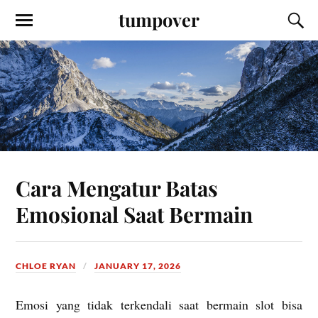
tumpover
Cara Mengatur Batas
Emosional Saat Bermain
CHLOE RYAN
JANUARY 17, 2026
Emosi yang tidak terkendali saat bermain slot bisa